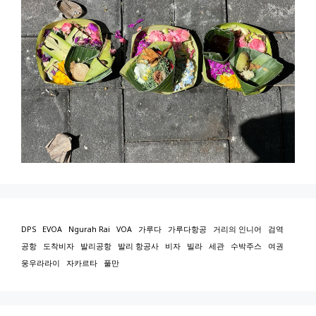
DPS
EVOA
Ngurah Rai
VOA
가루다
가루다항공
거리의 인니어
검역
공항
도착비자
발리공항
발리 항공사
비자
빌라
세관
수박주스
여권
웅우라라이
자카르타
풀만