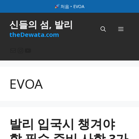
컨
처음
‣
EVOA
텐
츠
신들의 섬, 발리
로
메
건
theDewata.com
너
뉴
뛰
메일
Instagram
YouTube
기
EVOA
발리 입국시 챙겨야
할 필수 준비 사항 3가