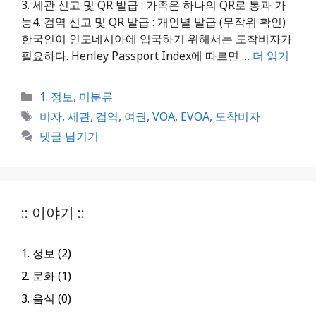
3. 세관 신고 및 QR 발급 : 가족은 하나의 QR로 통과 가
능4. 검역 신고 및 QR 발급 : 개인별 발급 (무작위 확인)
한국인이 인도네시아에 입국하기 위해서는 도착비자가
필요하다. Henley Passport Index에 따르면 …
더 읽기
카
1. 정보
,
미분류
테
태
비자
,
세관
,
검역
,
여권
,
VOA
,
EVOA
,
도착비자
고
그
댓글 남기기
리
:: 이야기 ::
1. 정보 (2)
2. 문화 (1)
3. 음식 (0)