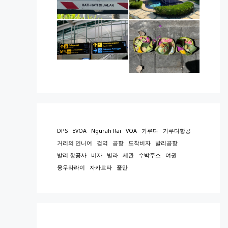
DPS
EVOA
Ngurah Rai
VOA
가루다
가루다항공
거리의 인니어
검역
공항
도착비자
발리공항
발리 항공사
비자
빌라
세관
수박주스
여권
웅우라라이
자카르타
풀만