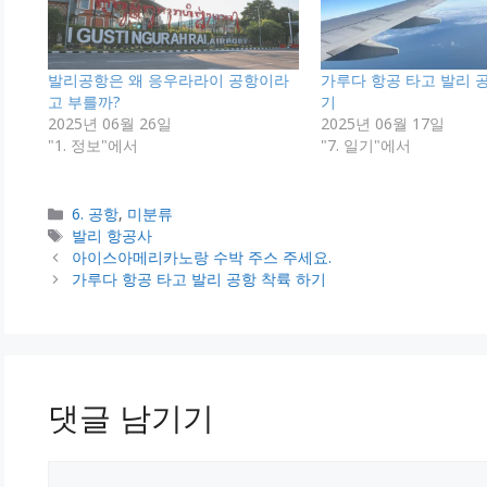
발리공항은 왜 응우라라이 공항이라
가루다 항공 타고 발리 
고 부를까?
기
2025년 06월 26일
2025년 06월 17일
"1. 정보"에서
"7. 일기"에서
카
6. 공항
,
미분류
테
태
발리 항공사
고
그
아이스아메리카노랑 수박 주스 주세요.
리
가루다 항공 타고 발리 공항 착륙 하기
댓글 남기기
댓