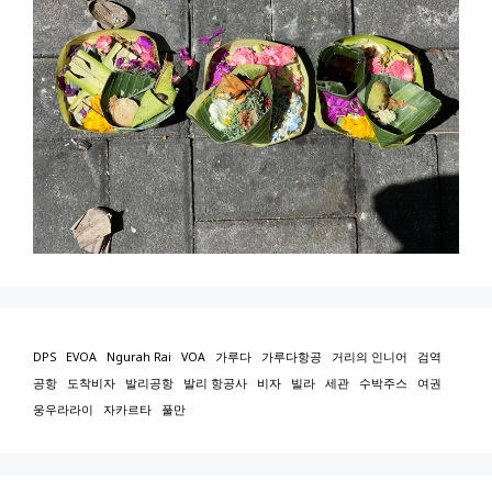
DPS
EVOA
Ngurah Rai
VOA
가루다
가루다항공
거리의 인니어
검역
공항
도착비자
발리공항
발리 항공사
비자
빌라
세관
수박주스
여권
웅우라라이
자카르타
풀만