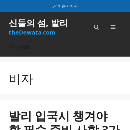
컨
처음
‣
비자
텐
츠
신들의 섬, 발리
로
메
건
theDewata.com
너
뉴
뛰
메일
Instagram
YouTube
기
비자
발리 입국시 챙겨야
할 필수 준비 사항 3가