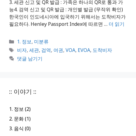
3. 세관 신고 및 QR 발급 : 가족은 하나의 QR로 통과 가
능4. 검역 신고 및 QR 발급 : 개인별 발급 (무작위 확인)
한국인이 인도네시아에 입국하기 위해서는 도착비자가
필요하다. Henley Passport Index에 따르면 …
더 읽기
카
1. 정보
,
미분류
테
태
비자
,
세관
,
검역
,
여권
,
VOA
,
EVOA
,
도착비자
고
그
댓글 남기기
리
:: 이야기 ::
1. 정보 (2)
2. 문화 (1)
3. 음식 (0)