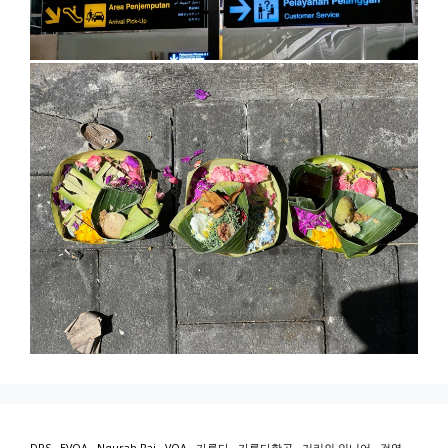
DPS
EVOA
Ngurah Rai
VOA
가루다
가루다항공
거리의 인니어
검역