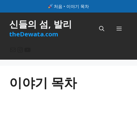
컨
처음
‣
이야기 목차
텐
츠
신들의 섬, 발리
로
메
건
theDewata.com
너
뉴
뛰
메일
Instagram
YouTube
기
이야기 목차