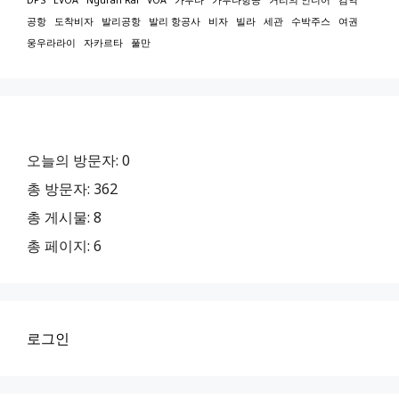
공항
도착비자
발리공항
발리 항공사
비자
빌라
세관
수박주스
여권
웅우라라이
자카르타
풀만
오늘의 방문자:
0
총 방문자:
362
총 게시물:
8
총 페이지:
6
로그인